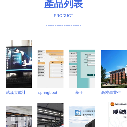
產品列表
PRODUCT
----------------
武漢大成計
springboot
基于
高校畢業生
算機系統集
vue城市疫
SpringBoot
信息采集系
成有限責任
情網格化管
與Vue的教
統的設計與
公司 一站
理系統 計
研室管理系
實現——基
式計算機解
算機畢業設
統設計與實
于Java與