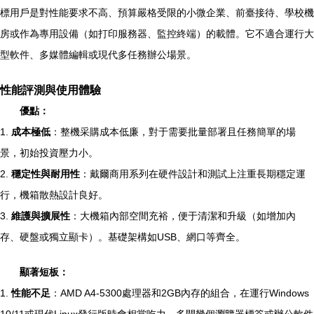
標用戶是對性能要求不高、預算嚴格受限的小微企業、前臺接待、學校機
房或作為專用設備（如打印服務器、監控終端）的載體。它不適合運行大
型軟件、多媒體編輯或現代多任務辦公場景。
性能評測與使用體驗
優點：
1.
成本極低
：整機采購成本低廉，對于需要批量部署且任務簡單的場
景，初始投資壓力小。
2.
穩定性與耐用性
：戴爾商用系列在硬件設計和測試上注重長期穩定運
行，機箱散熱設計良好。
3.
維護與擴展性
：大機箱內部空間充裕，便于清潔和升級（如增加內
存、硬盤或獨立顯卡）。基礎架構如USB、網口等齊全。
顯著短板：
1.
性能不足
：AMD A4-5300處理器和2GB內存的組合，在運行Windows