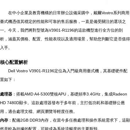
在中小企業及教育機構的日常辦公設備采購中，戴爾Vostro系列商用
臺式機憑借其穩定的性能和可靠的售后服務，一直是備受關注的選項之
一。今天，我們將對型號為V3901-R1196的這款機型進行全方位的剖
析，涵蓋其價格、配置、性能表現以及適用場景，幫助您判斷它是否值得
入手。
核心配置解析
Dell Vostro V3901-R1196定位為入門級商用臺式機，其基礎硬件配
置如下：
處理器
：搭載AMD A4-5300雙核APU，基礎頻率3.4GHz，集成Radeon
HD 7480D顯卡。這款處理器發布于多年前，主打低功耗和基礎辦公應
用，適合處理文檔、網頁瀏覽等輕度任務。
內存
：配備2GB DDR3內存，在當今多任務處理和操作系統需求下，這顯
然是較為拮據的配置，可能成為系統流暢度的主要瓶頸。