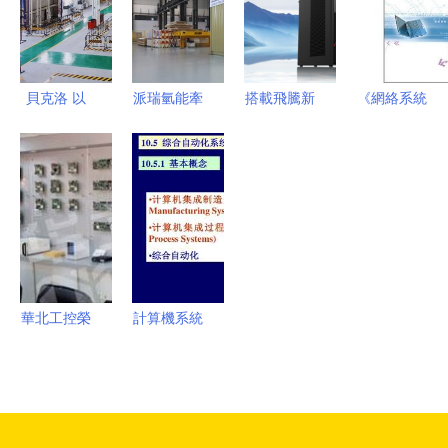
決方案提供
計
現
Vue的前后
商
端分離架構
貝克洛 以
派瑞氫能牽
搭載飛騰新
《網絡系統
研發為驅
手ABB 強
芯，紫光
集成項目實
動，引領系
強聯手，共
UNIS
踐》 計算
統門窗與計
拓德州綠氫
D3811 G3
機系統集成
算機系統集
新篇章
商用臺式機
領域的專業
成的創新融
AI賦能，釋
實踐指南
合
放AIGC生
產力新紀元
華北工控榮
計算機系統
膺IDF2013
集成 構建
最佳業績
高效協同的
獎，工控機
數字化中樞
與工業主板