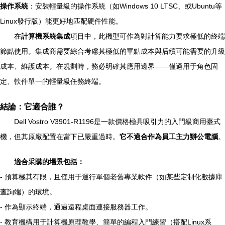
操作系統
：安裝輕量級的操作系統（如Windows 10 LTSC、或Ubuntu等
Linux發行版）能更好地匹配硬件性能。
在
計算機系統集成
項目中，此機型可作為對計算能力要求極低的終端
節點使用。集成商需要綜合考慮其極低的單點成本與后續可能需要的升級
成本、維護成本。在規劃時，務必明確其應用邊界——僅適用于角色固
定、軟件單一的輕量級任務終端。
結論：它適合誰？
Dell Vostro V3901-R1196是一款價格極具吸引力的入門級商用臺式
機，但其原廠配置在當下已嚴重過時。
它不適合作為員工主力辦公電腦
。
適合采購的場景包括：
- 預算極其有限，且僅用于運行單個老舊專業軟件（如某些定制化數據庫
查詢端）的環境。
- 作為顯示終端，通過遠程桌面連接服務器工作。
- 教育機構用于計算機原理教學、簡單的編程入門練習（搭配Linux系