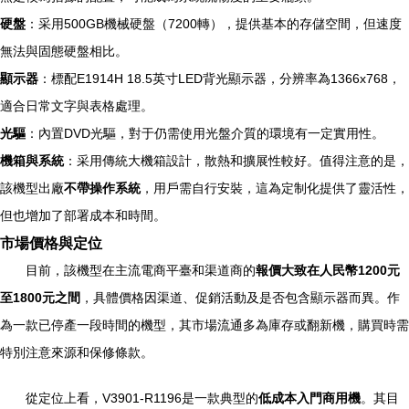
硬盤
：采用500GB機械硬盤（7200轉），提供基本的存儲空間，但速度
無法與固態硬盤相比。
顯示器
：標配E1914H 18.5英寸LED背光顯示器，分辨率為1366x768，
適合日常文字與表格處理。
光驅
：內置DVD光驅，對于仍需使用光盤介質的環境有一定實用性。
機箱與系統
：采用傳統大機箱設計，散熱和擴展性較好。值得注意的是，
該機型出廠
不帶操作系統
，用戶需自行安裝，這為定制化提供了靈活性，
但也增加了部署成本和時間。
市場價格與定位
目前，該機型在主流電商平臺和渠道商的
報價大致在人民幣1200元
至1800元之間
，具體價格因渠道、促銷活動及是否包含顯示器而異。作
為一款已停產一段時間的機型，其市場流通多為庫存或翻新機，購買時需
特別注意來源和保修條款。
從定位上看，V3901-R1196是一款典型的
低成本入門商用機
。其目