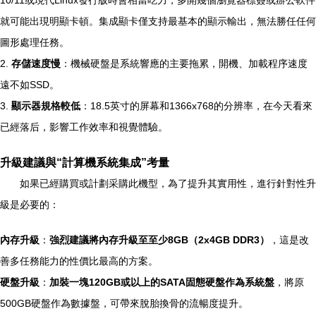
10/11或現代Linux發行版時會相當吃力，多開幾個瀏覽器標簽或辦公軟件
就可能出現明顯卡頓。集成顯卡僅支持最基本的顯示輸出，無法勝任任何
圖形處理任務。
2.
存儲速度慢
：機械硬盤是系統響應的主要拖累，開機、加載程序速度
遠不如SSD。
3.
顯示器規格較低
：18.5英寸的屏幕和1366x768的分辨率，在今天看來
已經落后，影響工作效率和視覺體驗。
升級建議與“計算機系統集成”考量
如果已經購買或計劃采購此機型，為了提升其實用性，進行針對性升
級是必要的：
內存升級
：
強烈建議將內存升級至至少8GB（2x4GB DDR3）
，這是改
善多任務能力的性價比最高的方案。
硬盤升級
：
加裝一塊120GB或以上的SATA固態硬盤作為系統盤
，將原
500GB硬盤作為數據盤，可帶來脫胎換骨的流暢度提升。